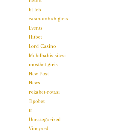
Bettilt
bt feb
casinomhub giris
Events
Hitbet
Lord Сasino
Mobilbahis sitesi
mostbet giris
New Post
News
rekabet-rotası
Tipobet
tr
Uncategorized
Vineyard