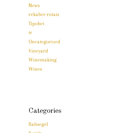
News
rekabet-rotası
Tipobet
tr
Uncategorized
Vineyard
Winemaking
Wines
Categories
Bahsegel