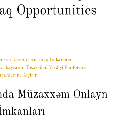
q Opportunities
nlayn Kazino Oynamaq İmkanları
ərbaycanın Təşəkkürü Verdiyi Platforma
cahlarını Keçirin
nda Müzaxxəm Onlayn
İmkanları