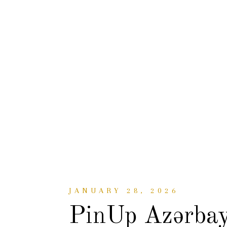
JANUARY 28, 2026
PinUp Azərbay