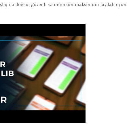
daşlıq ilə doğru, güvenli və mümkün maksimum faydalı oyun