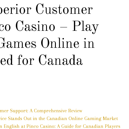
perior Customer
co Casino – Play
Games Online in
red for Canada
tomer Support: A Comprehensive Review
ice Stands Out in the Canadian Online Gaming Market
n English at Pinco Casino: A Guide for Canadian Players