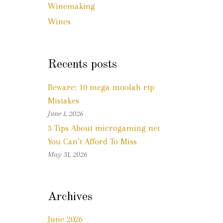
Winemaking
Wines
Recents posts
Beware: 10 mega moolah rtp
Mistakes
June 1, 2026
3 Tips About microgaming net
You Can’t Afford To Miss
May 31, 2026
Archives
June 2026