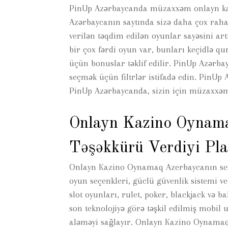
PinUp Azərbaycanda müzaxxəm onlayn kaz
Azərbaycanın saytında sizə daha çox raha
verilən təqdim edilən oyunlar sayəsini ar
bir çox fərdi oyun var, bunları keçidlə 
üçün bonuslar təklif edilir. PinUp Azərb
seçmək üçün filtrlər istifadə edin. PinU
PinUp Azərbaycanda, sizin için müzaxxə
Onlayn Kazino Oynama
Təşəkkürü Verdiyi Pl
Onlayn Kazino Oynamaq Azerbaycanın sevd
oyun seçenkleri, güclü güvenlik sistemi v
slot oyunları, rulet, poker, blackjack və 
son teknolojiyə görə təşkil edilmiş mobil 
aləməyi sağlayır. Onlayn Kazino Oynamaq