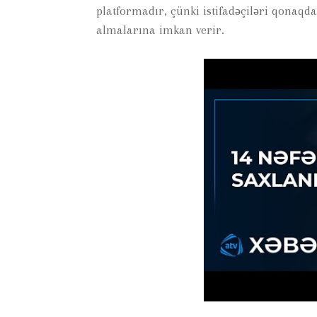
platformadır, çünki istifadəçiləri qonaq
almalarına imkan verir.