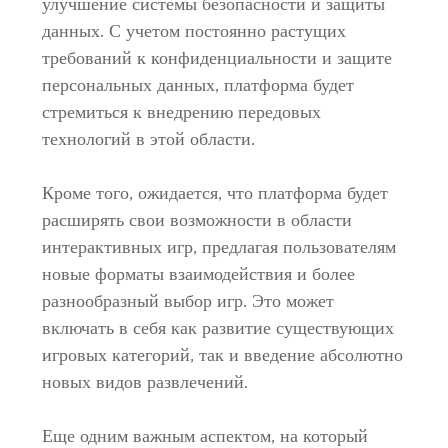
улучшение системы безопасности и защиты
данных. С учетом постоянно растущих
требований к конфиденциальности и защите
персональных данных, платформа будет
стремиться к внедрению передовых
технологий в этой области.
Кроме того, ожидается, что платформа будет
расширять свои возможности в области
интерактивных игр, предлагая пользователям
новые форматы взаимодействия и более
разнообразный выбор игр. Это может
включать в себя как развитие существующих
игровых категорий, так и введение абсолютно
новых видов развлечений.
Еще одним важным аспектом, на который