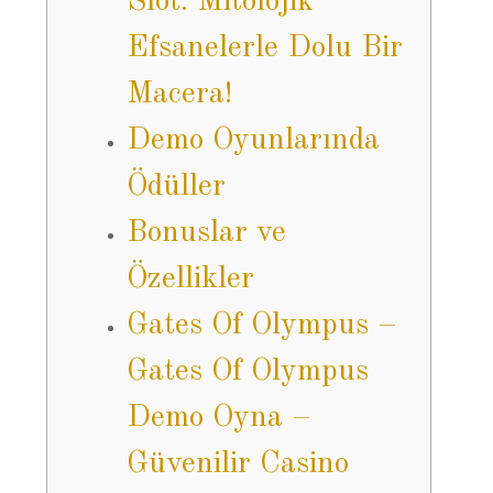
Slot: Mitolojik
Efsanelerle Dolu Bir
Macera!
Demo Oyunlarında
Ödüller
Bonuslar ve
Özellikler
Gates Of Olympus –
Gates Of Olympus
Demo Oyna –
Güvenilir Casino