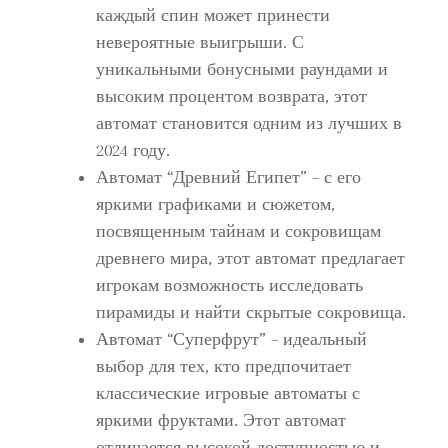
каждый спин может принести
невероятные выигрыши. С
уникальными бонусными раундами и
высоким процентом возврата, этот
автомат становится одним из лучших в
2024 году.
Автомат “Древний Египет” – с его
яркими графиками и сюжетом,
посвященным тайнам и сокровищам
древнего мира, этот автомат предлагает
игрокам возможность исследовать
пирамиды и найти скрытые сокровища.
Автомат “Суперфрут” – идеальный
выбор для тех, кто предпочитает
классические игровые автоматы с
яркими фруктами. Этот автомат
отличается высокой доступностью и