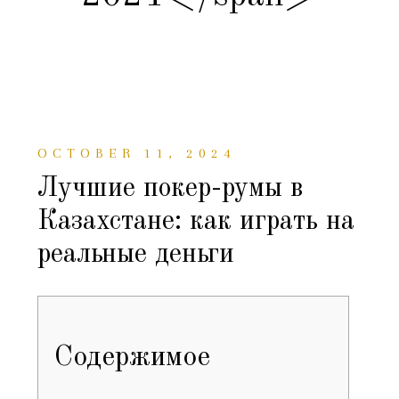
OCTOBER 11, 2024
Лучшие покер-румы в
Казахстане: как играть на
реальные деньги
Содержимое