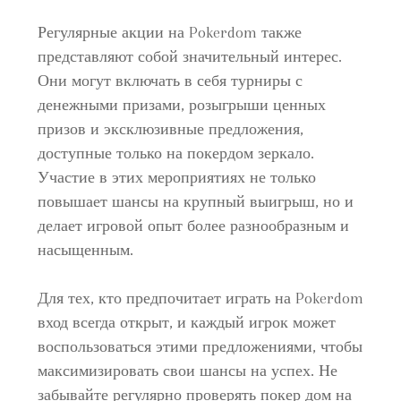
Регулярные акции на Pokerdom также
представляют собой значительный интерес.
Они могут включать в себя турниры с
денежными призами, розыгрыши ценных
призов и эксклюзивные предложения,
доступные только на покердом зеркало.
Участие в этих мероприятиях не только
повышает шансы на крупный выигрыш, но и
делает игровой опыт более разнообразным и
насыщенным.
Для тех, кто предпочитает играть на Pokerdom
вход всегда открыт, и каждый игрок может
воспользоваться этими предложениями, чтобы
максимизировать свои шансы на успех. Не
забывайте регулярно проверять покер дом на