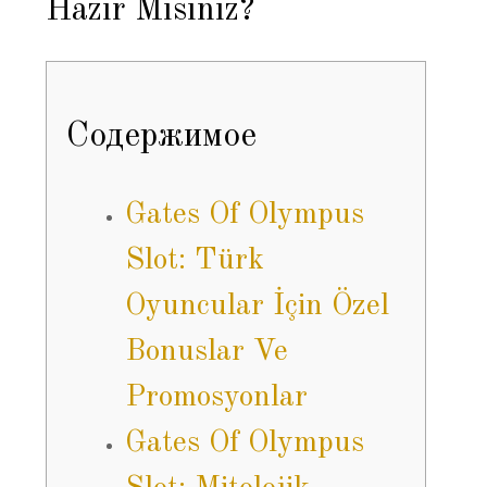
Hazır Mısınız?
Содержимое
Gates Of Olympus
Slot: Türk
Oyuncular İçin Özel
Bonuslar Ve
Promosyonlar
Gates Of Olympus