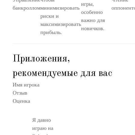
игры,
банкроллом
минимизировать
оппонент
особенно
риски и
важно для
максимизировать
новичков.
прибыль.
Приложения,
рекомендуемые для вас
Имя игрока
Отзыв
Оценка
Я давно
играю на