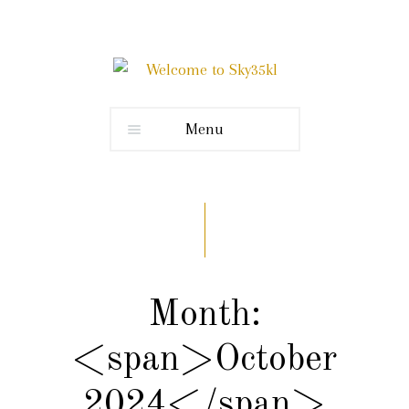
Menu
Month:
<span>October
2024</span>