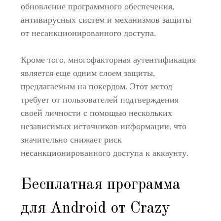
обновление программного обеспечения,
антивирусных систем и механизмов защиты
от несанкционированного доступа.
Кроме того, многофакторная аутентификация
является еще одним слоем защиты,
предлагаемым на покердом. Этот метод
требует от пользователей подтверждения
своей личности с помощью нескольких
независимых источников информации, что
значительно снижает риск
несанкционированного доступа к аккаунту.
Бесплатная программа
для Android от Crazy