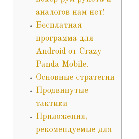
аналогов нам нет!
Бесплатная
программа для
Android от Crazy
Panda Mobile.
Основные стратегии
Продвинутые
тактики
Приложения,
рекомендуемые для