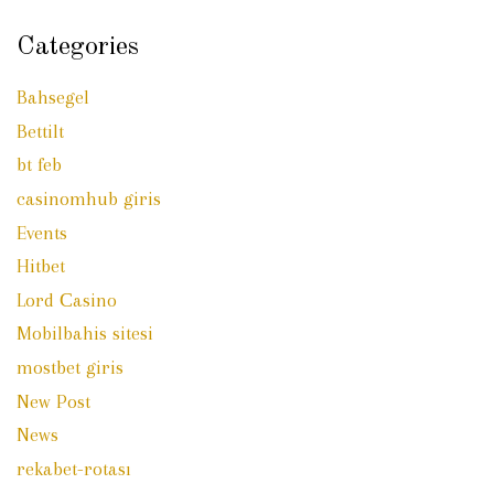
casinomhub giris
Events
Hitbet
Lord Сasino
Mobilbahis sitesi
mostbet giris
New Post
News
rekabet-rotası
Tipobet
tr
Uncategorized
Vineyard
Winemaking