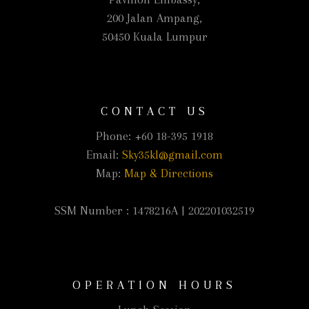
CONTACT US
Phone: +60 18-395 1918
Email:
Sky35kl@gmail.com
Map:
Map & Directions
SSM Number : 1478216A | 202201032519
OPERATION HOURS
Lunch Session
12.00 PM to 3.00 PM (Last order @ 2.30 PM)
Dinner Session
6:00PM to 10.30PM
(Closed on Sunday)