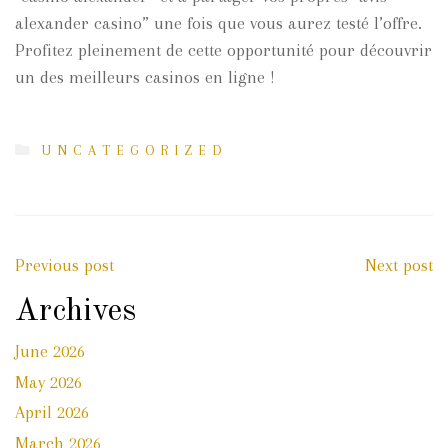
alexander casino” une fois que vous aurez testé l’offre.
Profitez pleinement de cette opportunité pour découvrir
un des meilleurs casinos en ligne !
UNCATEGORIZED
Previous post
Next post
Archives
June 2026
May 2026
April 2026
March 2026