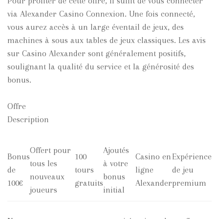
Pour profiter de cette offre, il suffit de vous connecter
via Alexander Casino Connexion. Une fois connecté,
vous aurez accès à un large éventail de jeux, des
machines à sous aux tables de jeux classiques. Les avis
sur Casino Alexander sont généralement positifs,
soulignant la qualité du service et la générosité des
bonus.
Offre
Description
Offert pour
Ajoutés
Bonus
100
Casino en
Expérience
tous les
à votre
de
tours
ligne
de jeu
nouveaux
bonus
100€
gratuits
Alexander
premium
joueurs
initial