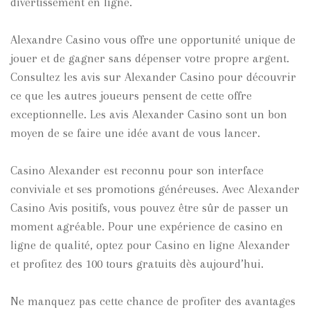
divertissement en ligne.
Alexandre Casino vous offre une opportunité unique de
jouer et de gagner sans dépenser votre propre argent.
Consultez les avis sur Alexander Casino pour découvrir
ce que les autres joueurs pensent de cette offre
exceptionnelle. Les avis Alexander Casino sont un bon
moyen de se faire une idée avant de vous lancer.
Casino Alexander est reconnu pour son interface
conviviale et ses promotions généreuses. Avec Alexander
Casino Avis positifs, vous pouvez être sûr de passer un
moment agréable. Pour une expérience de casino en
ligne de qualité, optez pour Casino en ligne Alexander
et profitez des 100 tours gratuits dès aujourd’hui.
Ne manquez pas cette chance de profiter des avantages