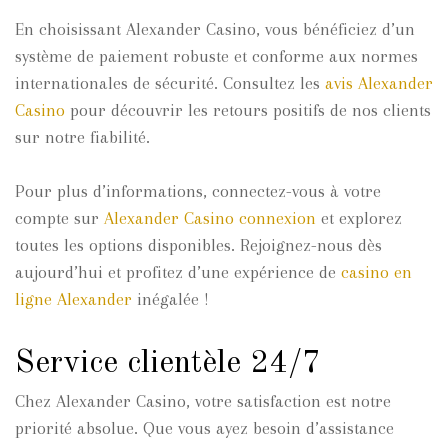
En choisissant Alexander Casino, vous bénéficiez d’un
système de paiement robuste et conforme aux normes
internationales de sécurité. Consultez les
avis Alexander
Casino
pour découvrir les retours positifs de nos clients
sur notre fiabilité.
Pour plus d’informations, connectez-vous à votre
compte sur
Alexander Casino connexion
et explorez
toutes les options disponibles. Rejoignez-nous dès
aujourd’hui et profitez d’une expérience de
casino en
ligne Alexander
inégalée !
Service clientèle 24/7
Chez Alexander Casino, votre satisfaction est notre
priorité absolue. Que vous ayez besoin d’assistance