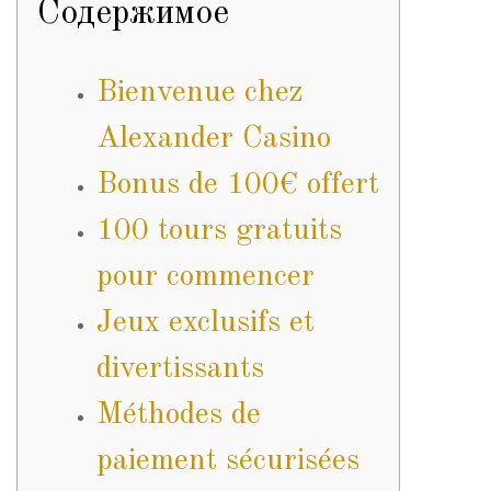
Содержимое
Bienvenue chez
Alexander Casino
Bonus de 100€ offert
100 tours gratuits
pour commencer
Jeux exclusifs et
divertissants
Méthodes de
paiement sécurisées