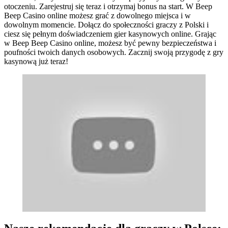
otoczeniu. Zarejestruj się teraz i otrzymaj bonus na start. W Beep
Beep Casino online możesz grać z dowolnego miejsca i w
dowolnym momencie. Dołącz do społeczności graczy z Polski i
ciesz się pełnym doświadczeniem gier kasynowych online. Grając
w Beep Beep Casino online, możesz być pewny bezpieczeństwa i
poufności twoich danych osobowych. Zacznij swoją przygodę z gry
kasynową już teraz!