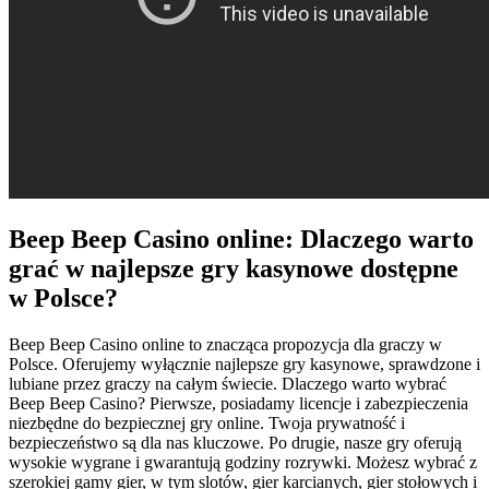
Beep Beep Casino online: Dlaczego warto
grać w najlepsze gry kasynowe dostępne
w Polsce?
Beep Beep Casino online to znacząca propozycja dla graczy w
Polsce. Oferujemy wyłącznie najlepsze gry kasynowe, sprawdzone i
lubiane przez graczy na całym świecie. Dlaczego warto wybrać
Beep Beep Casino? Pierwsze, posiadamy licencje i zabezpieczenia
niezbędne do bezpiecznej gry online. Twoja prywatność i
bezpieczeństwo są dla nas kluczowe. Po drugie, nasze gry oferują
wysokie wygrane i gwarantują godziny rozrywki. Możesz wybrać z
szerokiej gamy gier, w tym slotów, gier karcianych, gier stołowych i