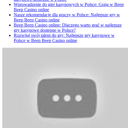
Wprowadzenie do gier kasynowych w Polsce: Graja w Beep
Beep Casino online
Nasze rekomendacje dla graczy w Polsce: Najlepsze gry w
Beep Beep Casino online
Beep Beep Casino online: Dlaczego warto grać w najlepsze
gry kasynowe dostępne w Polsce?
Rozwijaj swój talent do gry: Najlepsze gry kasynowe w
Polsce w Beep Beep Casino online