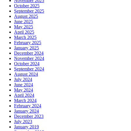
November 2025
October 2025
September 2025
August 2025
June 2025
May 2025
April 2025
March 2025
February 2025
January 2025
December 2024
November 2024
October 2024
September 2024
August 2024
July 2024
June 2024
May 2024
April 2024
March 2024
February 2024
January 2024
December 2023
July 2023
January 2019