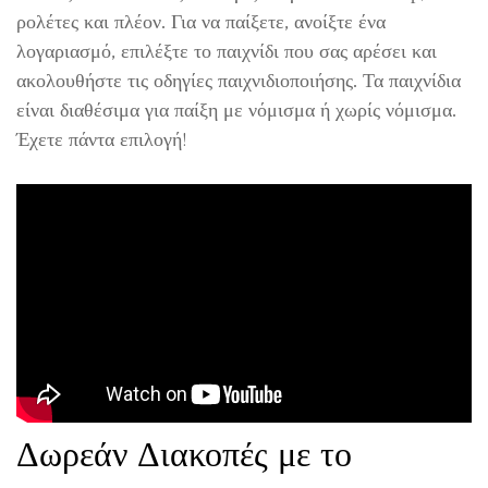
ρολέτες και πλέον. Για να παίξετε, ανοίξτε ένα
λογαριασμό, επιλέξτε το παιχνίδι που σας αρέσει και
ακολουθήστε τις οδηγίες παιχνιδιοποιήσης. Τα παιχνίδια
είναι διαθέσιμα για παίξη με νόμισμα ή χωρίς νόμισμα.
Έχετε πάντα επιλογή!
Δωρεάν Διακοπές με το