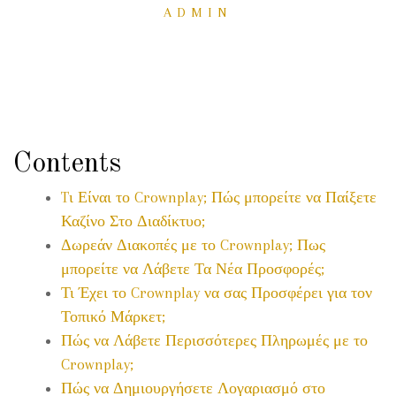
ADMIN
Contents
Tι Είναι το Crownplay; Πώς μπορείτε να Παίξετε
Καζίνο Στο Διαδίκτυο;
Δωρεάν Διακοπές με το Crownplay; Πως
μπορείτε να Λάβετε Τα Νέα Προσφορές;
Τι Έχει το Crownplay να σας Προσφέρει για τον
Τοπικό Μάρκετ;
Πώς να Λάβετε Περισσότερες Πληρωμές με το
Crownplay;
Πώς να Δημιουργήσετε Λογαριασμό στο