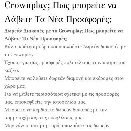
Crownplay; Πως μπορείτε να
Λάβετε Τα Νέα Προσφορές;
Δωρεάν Διακοπές με το Crownplay; Πως μπορείτε να
Λάβετε Τα Νέα Προσφορές;
Κάντε κράτηση τώρα και απολαύστε δωρεάν διακοπές με
το Crownplay.
Έχουμε για σας προσφορές πολυτέλειας στον κόσμο του
καζινο.
Μπορείτε να λάβετε δωρεάν διαμονή και εκδρομές στον
χώρο μας.
Για να μάθετε περισσότερα σχετικά με τις προσφορές
μας, επισκεφθείτε την ιστοσελίδα μας.
Μπορείτε να κερδίσετε δωρεάν διακοπές με την
συμμετοχή σας στις εκδηλώσεις μας.
Μην χάνετε αυτή τη φορά, απολαύστε τις δωρεάν