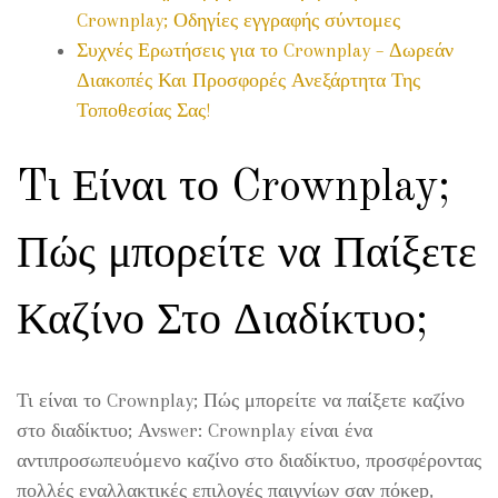
Crownplay; Οδηγίες εγγραφής σύντομες
Συχνές Ερωτήσεις για το Crownplay – Δωρεάν
Διακοπές Και Προσφορές Ανεξάρτητα Της
Τοποθεσίας Σας!
Tι Είναι το Crownplay;
Πώς μπορείτε να Παίξετε
Καζίνο Στο Διαδίκτυο;
Τι είναι το Crownplay; Πώς μπορείτε να παίξετε καζίνο
στο διαδίκτυο; Ανswer: Crownplay είναι ένα
αντιπροσωπευόμενο καζίνο στο διαδίκτυο, προσφέροντας
πολλές εναλλακτικές επιλογές παιγνίων σαν πόκер,