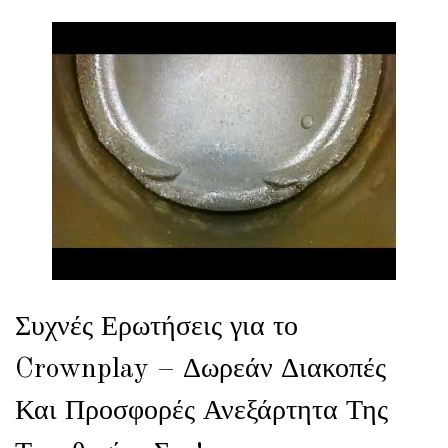
Συχνές Ερωτήσεις για το
Crownplay – Δωρεάν Διακοπές
Και Προσφορές Ανεξάρτητα Της