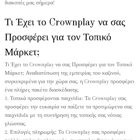
διακοπές μας σήμερα!
Τι Έχει το Crownplay να σας
Προσφέρει για τον Τοπικό
Μάρκετ;
Τι Έχει το Crownplay να σας Προσφέρει για τον Τοπικό
Μάρκετ; Αναδιατύπωση της εμπειρίας του καζινού,
συγκεκριμένα για την χώρα σας, η Crownplay προσφέρει
ένα πλήρες πακέτο διασκέδασης.
1. Τοπικά προσφέρονται παιχνídia: Το Crownplay σας
προσφέρει την ευκαιρία να παίξετε τα προτιμώμενα σας
παιχνídιda με τη συντήρηση της τοπικής σας νότιας
γλώσσας.
2. Επιλογές πληρωμής: Το Crownplay σας προσφέρει