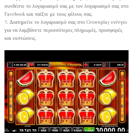
συνδέστε το λογαριασμό σας με τον λογαριασμό σας στο
Facebook και παίξτε με τους φίλους σας.
7. Διατηρείτε το λογαριασμό σας στο Crownplay ενérγio
για να λαμβάνετε περισσότερες πληρωμές, προσφορές
και εκπτώσεις.