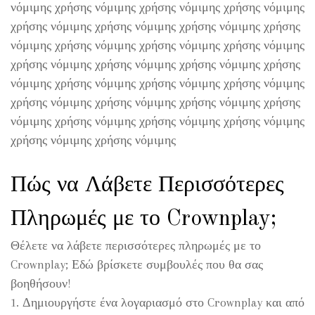
Πώς να Λάβετε Περισσότερες
Πληρωμές με το Crownplay;
Θέλετε να λάβετε περισσότερες πληρωμές με το
Crownplay; Εδώ βρίσκετε συμβουλές που θα σας
βοηθήσουν!
1. Δημιουργήστε ένα λογαριασμό στο Crownplay και από