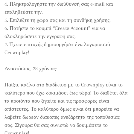
4. Πληκτρολογήστε την διεύθυνσή σας e-mail και
επαληθεύστε την.
5. Επιλέξτε τη χώρα σας και τη συνθήκη χρήσης.
6. Πατήστε το κουμπί “Create Account” για να
ολοκληρώσετε την εγγραφή σας.
7. Έχετε επιτυχής δημιουργήσει ένα λογαριασμό
Crownplay!
Αναστάσιος, 28 χρόνιας:
Παίξτε καζίνο στο διαδίκτυο με το Crownplay είναι το
καλύτερο που έχω δοκιμάσει έως τώρα! Το διαθέτει όλα
τα προιόντα που ζητείτε και τις προσφορές είναι
απίστευτες. Το καλύτερο όμως είναι ότι μπορείτε να
λαβείτε δωρεάν διακοπές ανεξάρτητα της τοποθεσίας
σας. Σίγουρα θα σας συνιστώ να δοκιμάσετε το
Crownplay!