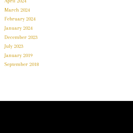
April 2024
March 2024
February 2024
January 2024
December 2023
July 2023
January 2019
September 2018