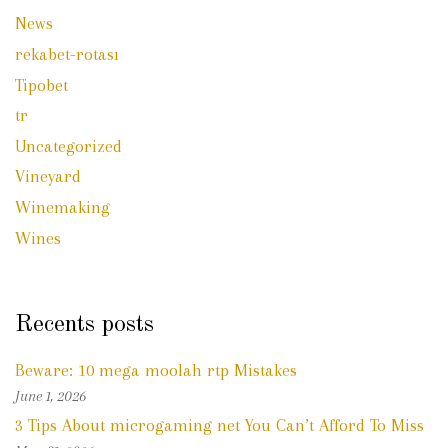
News
rekabet-rotası
Tipobet
tr
Uncategorized
Vineyard
Winemaking
Wines
Recents posts
Beware: 10 mega moolah rtp Mistakes
June 1, 2026
3 Tips About microgaming net You Can’t Afford To Miss