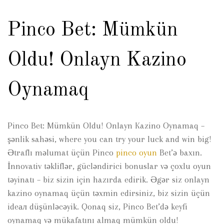
Pinco Bet: Mümkün
Oldu! Onlayn Kazino
Oynamaq
Pinco Bet: Mümkün Oldu! Onlayn Kazino Oynamaq –
şənlik sahəsi, where you can try your luck and win big!
Ətraflı məlumat üçün Pinco
pinco oyun
Bet’ə baxın.
İnnovativ təkliflər, gücləndirici bonuslar və çoxlu oyun
təyinatı – biz sizin için hazırda edirik. Əgər siz onlayn
kazino oynamaq üçün təxmin edirsiniz, biz sizin üçün
ideал düşünləcəyik. Qonaq siz, Pinco Bet’də keyfi
oynamaq və mükafatını almaq mümkün oldu!