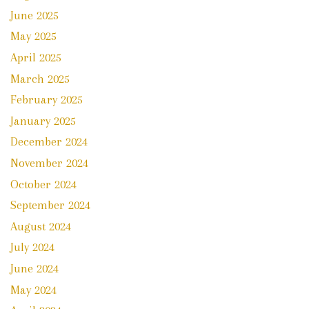
June 2025
May 2025
April 2025
March 2025
February 2025
January 2025
December 2024
November 2024
October 2024
September 2024
August 2024
July 2024
June 2024
May 2024