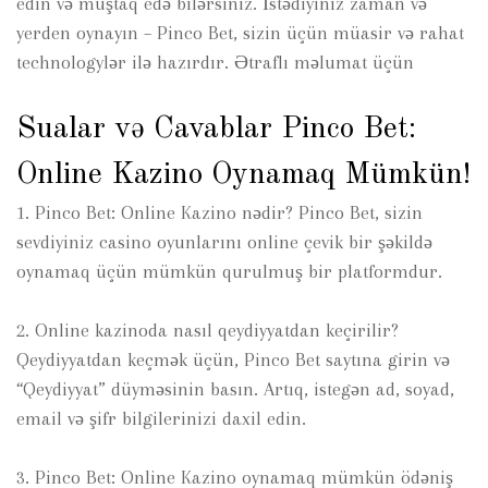
edin və müştaq edə bilərsiniz. İstədiyiniz zaman və
yerden oynayın – Pinco Bet, sizin üçün müasir və rahat
technologylər ilə hazırdır. Ətraflı məlumat üçün
Sualar və Cavablar Pinco Bet:
Online Kazino Oynamaq Mümkün!
1. Pinco Bet: Online Kazino nədir? Pinco Bet, sizin
sevdiyiniz casino oyunlarını online çevik bir şəkildə
oynamaq üçün mümkün qurulmuş bir platformdur.
2. Online kazinoda nasıl qeydiyyatdan keçirilir?
Qeydiyyatdan keçmək üçün, Pinco Bet saytına girin və
“Qeydiyyat” düyməsinin basın. Artıq, istegən ad, soyad,
email və şifr bilgilerinizi daxil edin.
3. Pinco Bet: Online Kazino oynamaq mümkün ödəniş