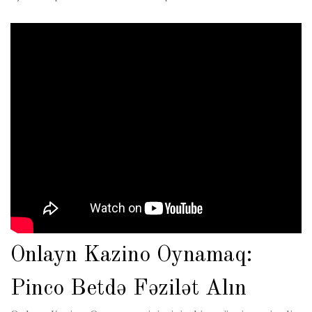
Onlayn Kazino Oynamaq:
Pinco Betdə Fəzilət Alın