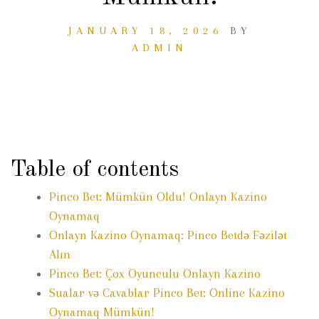
JANUARY 18, 2026
BY
ADMIN
Table of contents
Pinco Bet: Mümkün Oldu! Onlayn Kazino
Oynamaq
Onlayn Kazino Oynamaq: Pinco Betdə Fəzilət
Alın
Pinco Bet: Çox Oyunculu Onlayn Kazino
Sualar və Cavablar Pinco Bet: Online Kazino
Oynamaq Mümkün!