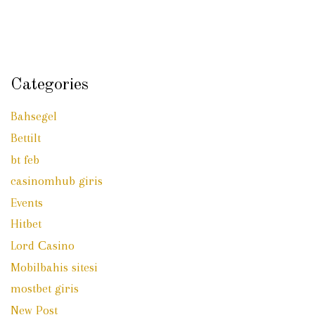
Categories
Bahsegel
Bettilt
bt feb
casinomhub giris
Events
Hitbet
Lord Сasino
Mobilbahis sitesi
mostbet giris
New Post