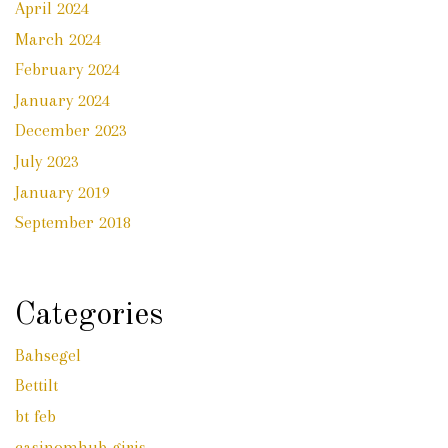
April 2024
March 2024
February 2024
January 2024
December 2023
July 2023
January 2019
September 2018
Categories
Bahsegel
Bettilt
bt feb
casinomhub giris