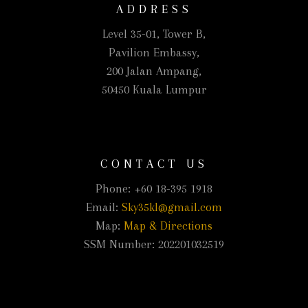
ADDRESS
Level 35-01, Tower B,
Pavilion Embassy,
200 Jalan Ampang,
50450 Kuala Lumpur
CONTACT US
Phone: +60 18-395 1918
Email:
Sky35kl@gmail.com
Map:
Map & Directions
SSM Number: 202201032519