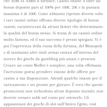
che ADM ex AAMS ti fornisce. Casino online A offre un
bonus deposito pari al 100% per 100€. 20€ e la puntata
massima è di 100€. Come abbiamo ripetuto diverse volte
i vari casinò online offrono diverse tipologie di bonus
casinò, caratterizzati da alcuni fattori che determinano
la qualità del bonus stesso. Si tratta di un casinò online
molto famoso, ed il suo successo è presto spiegato. Vi è
poi l’esperienza della ruota della fortuna, del Monopoly
e di tantissimi altri titoli ormai entrati all’interno del
novero dei giochi da gambling più amati e presenti.
Creare un conto NetBet è semplice, una volta effettuata
l’iscrizione potrai prendere visione delle offerte per
casino a tua disposizione. Attendi qualche istante per il
caricamento e sei pronto per giocare. È vero che queste
promozioni non richiedono alcun deposito iniziale; non
dovrete versare soldi sul conto per ottenerle. Gli
appassionati dei giochi di slot sull’Antico Egitto, così