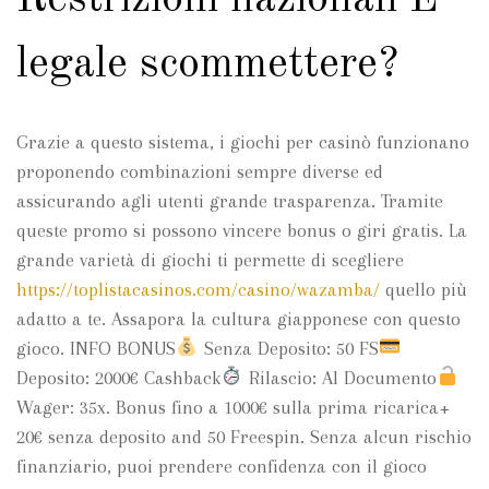
legale scommettere?
Grazie a questo sistema, i giochi per casinò funzionano
proponendo combinazioni sempre diverse ed
assicurando agli utenti grande trasparenza. Tramite
queste promo si possono vincere bonus o giri gratis. La
grande varietà di giochi ti permette di scegliere
https://toplistacasinos.com/casino/wazamba/
quello più
adatto a te. Assapora la cultura giapponese con questo
gioco. INFO BONUS
Senza Deposito: 50 FS
Deposito: 2000€ Cashback
Rilascio: Al Documento
Wager: 35x. Bonus fino a 1000€ sulla prima ricarica+
20€ senza deposito and 50 Freespin. Senza alcun rischio
finanziario, puoi prendere confidenza con il gioco