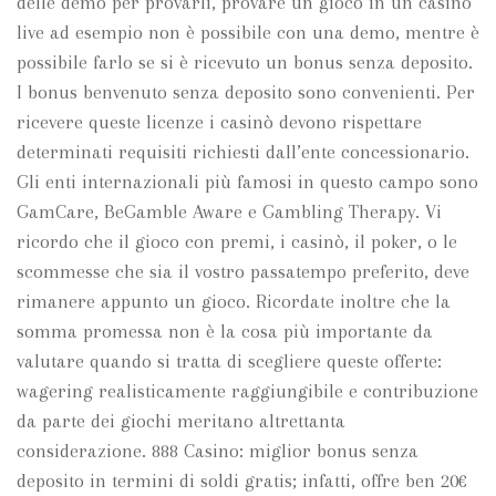
delle demo per provarli, provare un gioco in un casino
live ad esempio non è possibile con una demo, mentre è
possibile farlo se si è ricevuto un bonus senza deposito.
I bonus benvenuto senza deposito sono convenienti. Per
ricevere queste licenze i casinò devono rispettare
determinati requisiti richiesti dall’ente concessionario.
Gli enti internazionali più famosi in questo campo sono
GamCare, BeGamble Aware e Gambling Therapy. Vi
ricordo che il gioco con premi, i casinò, il poker, o le
scommesse che sia il vostro passatempo preferito, deve
rimanere appunto un gioco. Ricordate inoltre che la
somma promessa non è la cosa più importante da
valutare quando si tratta di scegliere queste offerte:
wagering realisticamente raggiungibile e contribuzione
da parte dei giochi meritano altrettanta
considerazione. 888 Casino: miglior bonus senza
deposito in termini di soldi gratis; infatti, offre ben 20€