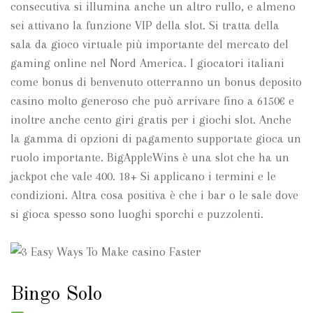
consecutiva si illumina anche un altro rullo, e almeno
sei attivano la funzione VIP della slot. Si tratta della
sala da gioco virtuale più importante del mercato del
gaming online nel Nord America. I giocatori italiani
come bonus di benvenuto otterranno un bonus deposito
casino molto generoso che può arrivare fino a 6150€ e
inoltre anche cento giri gratis per i giochi slot. Anche
la gamma di opzioni di pagamento supportate gioca un
ruolo importante. BigAppleWins è una slot che ha un
jackpot che vale 400. 18+ Si applicano i termini e le
condizioni. Altra cosa positiva è che i bar o le sale dove
si gioca spesso sono luoghi sporchi e puzzolenti.
Bingo Solo