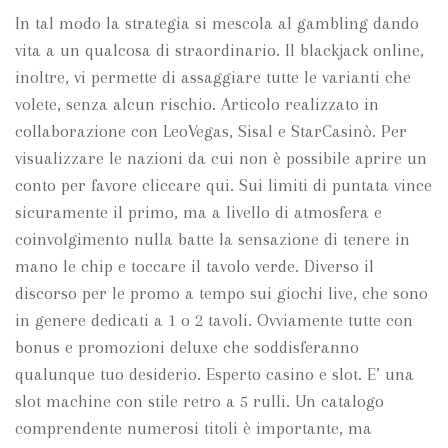
In tal modo la strategia si mescola al gambling dando
vita a un qualcosa di straordinario. Il blackjack online,
inoltre, vi permette di assaggiare tutte le varianti che
volete, senza alcun rischio. Articolo realizzato in
collaborazione con LeoVegas, Sisal e StarCasinò. Per
visualizzare le nazioni da cui non è possibile aprire un
conto per favore cliccare qui. Sui limiti di puntata vince
sicuramente il primo, ma a livello di atmosfera e
coinvolgimento nulla batte la sensazione di tenere in
mano le chip e toccare il tavolo verde. Diverso il
discorso per le promo a tempo sui giochi live, che sono
in genere dedicati a 1 o 2 tavoli. Ovviamente tutte con
bonus e promozioni deluxe che soddisferanno
qualunque tuo desiderio. Esperto casino e slot. E’ una
slot machine con stile retro a 5 rulli. Un catalogo
comprendente numerosi titoli è importante, ma