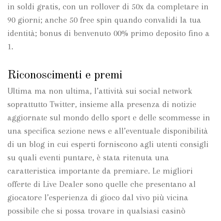
in soldi gratis, con un rollover di 50x da completare in
90 giorni; anche 50 free spin quando convalidi la tua
identità; bonus di benvenuto 00% primo deposito fino a
1.
Riconoscimenti e premi
Ultima ma non ultima, l’attività sui social network
soprattutto Twitter, insieme alla presenza di notizie
aggiornate sul mondo dello sport e delle scommesse in
una specifica sezione news e all’eventuale disponibilità
di un blog in cui esperti forniscono agli utenti consigli
su quali eventi puntare, è stata ritenuta una
caratteristica importante da premiare. Le migliori
offerte di Live Dealer sono quelle che presentano al
giocatore l’esperienza di gioco dal vivo più vicina
possibile che si possa trovare in qualsiasi casinò