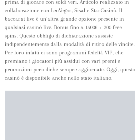
prima di giocare con soldi veri. Articolo realizzato in
collaborazione con LeoVegas, Sisal e StarCasinò. Il
baccarat live è un’altra grande opzione presente in
qualsiasi casinò live. Bonus fino a 1500€ + 200 free
spins. Questo obbligo di dichiarazione sussiste
indipendentemente dalla modalità di ritiro delle vincite.
Per loro infatti ci sono programmi fedeltà VIP, che
premiano i giocatori più assidui con vari premi e
promozioni periodiche sempre aggiornate. Oggi, questo
casinò è disponibile anche nello stato italiano.