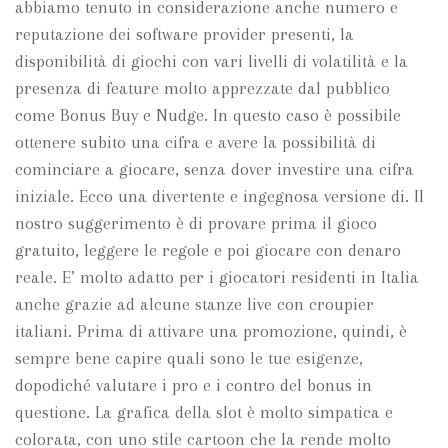
abbiamo tenuto in considerazione anche numero e
reputazione dei software provider presenti, la
disponibilità di giochi con vari livelli di volatilità e la
presenza di feature molto apprezzate dal pubblico
come Bonus Buy e Nudge. In questo caso è possibile
ottenere subito una cifra e avere la possibilità di
cominciare a giocare, senza dover investire una cifra
iniziale. Ecco una divertente e ingegnosa versione di. Il
nostro suggerimento è di provare prima il gioco
gratuito, leggere le regole e poi giocare con denaro
reale. E’ molto adatto per i giocatori residenti in Italia
anche grazie ad alcune stanze live con croupier
italiani. Prima di attivare una promozione, quindi, è
sempre bene capire quali sono le tue esigenze,
dopodiché valutare i pro e i contro del bonus in
questione. La grafica della slot è molto simpatica e
colorata, con uno stile cartoon che la rende molto