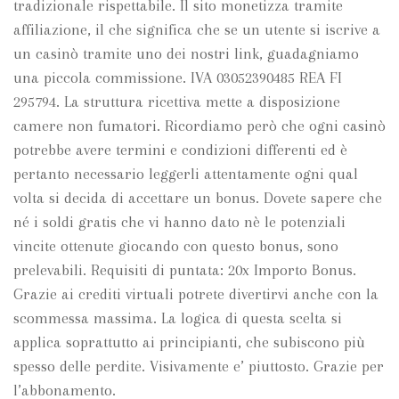
tradizionale rispettabile. Il sito monetizza tramite
affiliazione, il che significa che se un utente si iscrive a
un casinò tramite uno dei nostri link, guadagniamo
una piccola commissione. IVA 03052390485 REA FI
295794. La struttura ricettiva mette a disposizione
camere non fumatori. Ricordiamo però che ogni casinò
potrebbe avere termini e condizioni differenti ed è
pertanto necessario leggerli attentamente ogni qual
volta si decida di accettare un bonus. Dovete sapere che
né i soldi gratis che vi hanno dato nè le potenziali
vincite ottenute giocando con questo bonus, sono
prelevabili. Requisiti di puntata: 20x Importo Bonus.
Grazie ai crediti virtuali potrete divertirvi anche con la
scommessa massima. La logica di questa scelta si
applica soprattutto ai principianti, che subiscono più
spesso delle perdite. Visivamente e’ piuttosto. Grazie per
l’abbonamento.