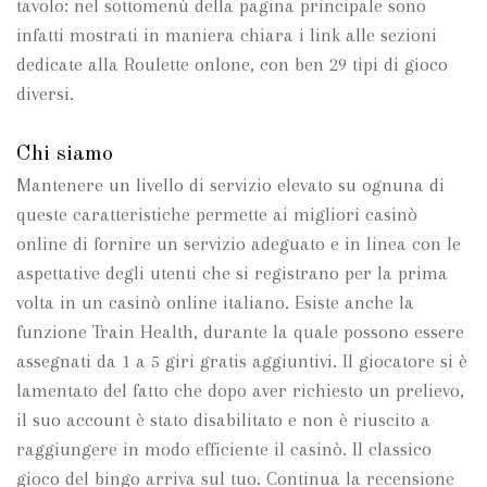
tavolo: nel sottomenù della pagina principale sono
infatti mostrati in maniera chiara i link alle sezioni
dedicate alla Roulette onlone, con ben 29 tipi di gioco
diversi.
Chi siamo
Mantenere un livello di servizio elevato su ognuna di
queste caratteristiche permette ai migliori casinò
online di fornire un servizio adeguato e in linea con le
aspettative degli utenti che si registrano per la prima
volta in un casinò online italiano. Esiste anche la
funzione Train Health, durante la quale possono essere
assegnati da 1 a 5 giri gratis aggiuntivi. Il giocatore si è
lamentato del fatto che dopo aver richiesto un prelievo,
il suo account è stato disabilitato e non è riuscito a
raggiungere in modo efficiente il casinò. Il classico
gioco del bingo arriva sul tuo. Continua la recensione