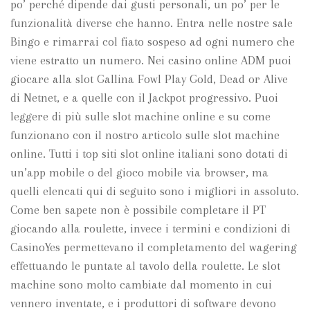
po’ perché dipende dai gusti personali, un po’ per le
funzionalità diverse che hanno. Entra nelle nostre sale
Bingo e rimarrai col fiato sospeso ad ogni numero che
viene estratto un numero. Nei casino online ADM puoi
giocare alla slot Gallina Fowl Play Gold, Dead or Alive
di Netnet, e a quelle con il Jackpot progressivo. Puoi
leggere di più sulle slot machine online e su come
funzionano con il nostro articolo sulle slot machine
online. Tutti i top siti slot online italiani sono dotati di
un’app mobile o del gioco mobile via browser, ma
quelli elencati qui di seguito sono i migliori in assoluto.
Come ben sapete non è possibile completare il PT
giocando alla roulette, invece i termini e condizioni di
CasinoYes permettevano il completamento del wagering
effettuando le puntate al tavolo della roulette. Le slot
machine sono molto cambiate dal momento in cui
vennero inventate, e i produttori di software devono