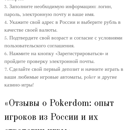
3. Заполните необходимую информацию: логин,
пароль, электронную почту и ваше имя.
4. Укажите свой адрес в России и выберите рубль в
качестве своей валюты.
5. Подтвердите свой возраст и согласие с условиями
пользовательского соглашения.
6. Нажмите на кнопку «Зарегистрироваться» и
пройдите проверку электронной почты.
7. Сделайте свой первый депозит и начните играть в
ваши любимые игровые автоматы, poker и другие
казино-игры!
«Отзывы о Pokerdom: опыт
игроков из России и их