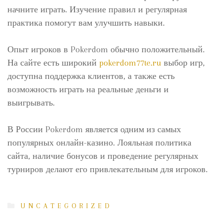
начните играть. Изучение правил и регулярная
практика помогут вам улучшить навыки.
Опыт игроков в Pokerdom обычно положительный.
На сайте есть широкий
pokerdom77te.ru
выбор игр,
доступна поддержка клиентов, а также есть
возможность играть на реальные деньги и
выигрывать.
В России Pokerdom является одним из самых
популярных онлайн-казино. Лояльная политика
сайта, наличие бонусов и проведение регулярных
турниров делают его привлекательным для игроков.
UNCATEGORIZED