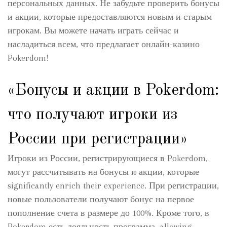
персональных данных. Не забудьте проверить бонусы
и акции, которые предоставляются новым и старым
игрокам. Вы можете начать играть сейчас и
насладиться всем, что предлагает онлайн-казино
Pokerdom!
«Бонусы и акции в Pokerdom:
что получают игроки из
России при регистрации»
Игроки из России, регистрирующиеся в Pokerdom,
могут рассчитывать на бонусы и акции, которые
significantly enrich their experience. При регистрации,
новые пользователи получают бонус на первое
пополнение счета в размере до 100%. Кроме того, в
Pokerdom есть лояльность программа, allowing