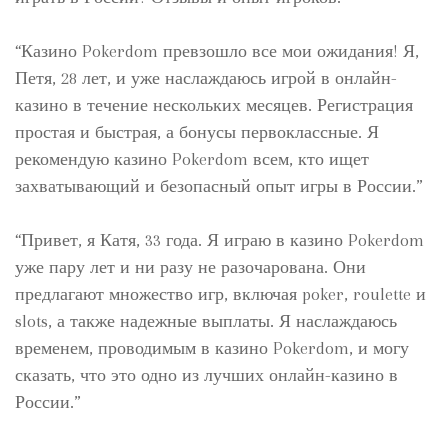
“Казино Pokerdom превзошло все мои ожидания! Я,
Петя, 28 лет, и уже наслаждаюсь игрой в онлайн-
казино в течение нескольких месяцев. Регистрация
простая и быстрая, а бонусы первоклассные. Я
рекомендую казино Pokerdom всем, кто ищет
захватывающий и безопасный опыт игры в России.”
“Привет, я Катя, 33 года. Я играю в казино Pokerdom
уже пару лет и ни разу не разочарована. Они
предлагают множество игр, включая poker, roulette и
slots, а также надежные выплаты. Я наслаждаюсь
временем, проводимым в казино Pokerdom, и могу
сказать, что это одно из лучших онлайн-казино в
России.”