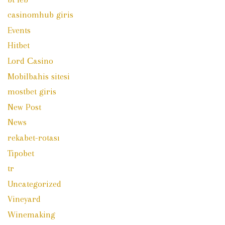
casinomhub giris
Events
Hitbet
Lord Сasino
Mobilbahis sitesi
mostbet giris
New Post
News
rekabet-rotası
Tipobet
tr
Uncategorized
Vineyard
Winemaking