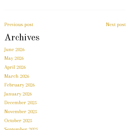
Previous post
Next post
Archives
June 2026
May 2026
April 2026
March 2026
February 2026
January 2026
December 2025
November 2025
October 2025
September 2025