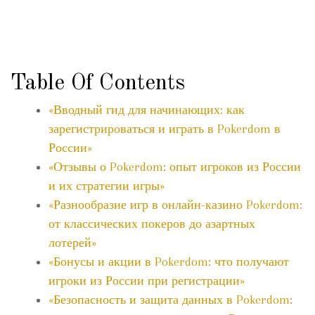
Table Of Contents
«Вводный гид для начинающих: как
зарегистрироваться и играть в Pokerdom в
России»
«Отзывы о Pokerdom: опыт игроков из России
и их стратегии игры»
«Разнообразие игр в онлайн-казино Pokerdom:
от классических покеров до азартных
лотерей»
«Бонусы и акции в Pokerdom: что получают
игроки из России при регистрации»
«Безопасность и защита данных в Pokerdom: