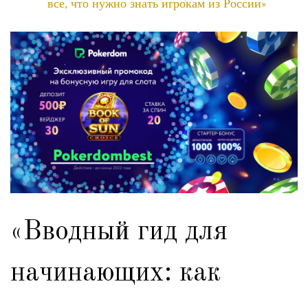
все, что нужно знать игрокам из России»
«Вводный гид для
начинающих: как