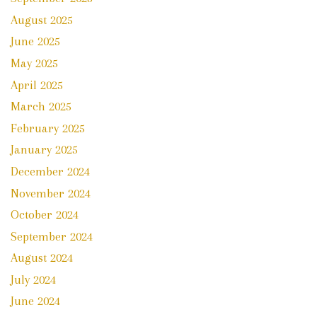
August 2025
June 2025
May 2025
April 2025
March 2025
February 2025
January 2025
December 2024
November 2024
October 2024
September 2024
August 2024
July 2024
June 2024