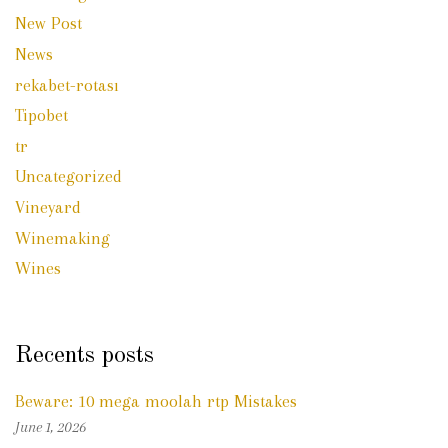
New Post
News
rekabet-rotası
Tipobet
tr
Uncategorized
Vineyard
Winemaking
Wines
Recents posts
Beware: 10 mega moolah rtp Mistakes
June 1, 2026