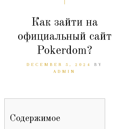
Как зайти на
официальный сайт
Pokerdom?
DECEMBER 5, 2024
BY
ADMIN
Содержимое