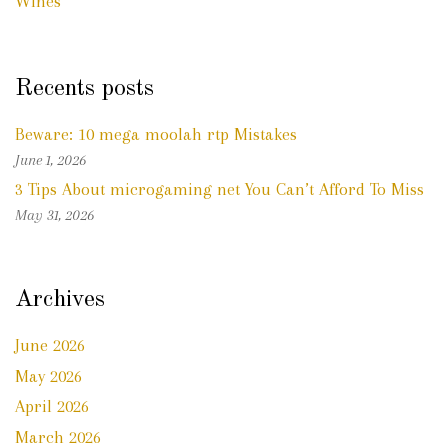
Wines
Recents posts
Beware: 10 mega moolah rtp Mistakes
June 1, 2026
3 Tips About microgaming net You Can’t Afford To Miss
May 31, 2026
Archives
June 2026
May 2026
April 2026
March 2026