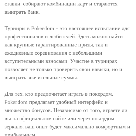
ставки, собирают комбинации карт и стараются
выиграть банк.
Турниры в Pokerdom – это настоящее испытание для
профессионалов и любителей. Здесь можно найти
как крупные гарантированные призы, так и
ежедневные соревнования с небольшими
вступительными взносами. Участие в турнирах
позволяет не только проверить свои навыки, но и
выиграть значительные суммы.
Для тех, кто предпочитает играть в покердом,
Pokerdom предлагает удобный интерфейс и
множество бонусов. Независимо от того, играете ли
вы на официальном сайте или через покердом
зеркало, ваш опыт будет максимально комфортным и
прибыльным.