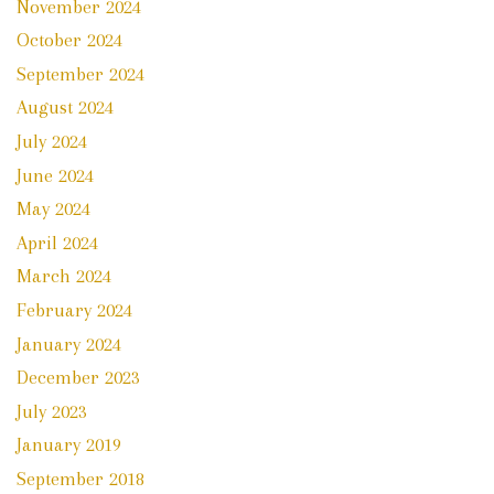
November 2024
October 2024
September 2024
August 2024
July 2024
June 2024
May 2024
April 2024
March 2024
February 2024
January 2024
December 2023
July 2023
January 2019
September 2018