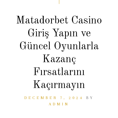
Matadorbet Casino
Giriş Yapın ve
Güncel Oyunlarla
Kazanç
Fırsatlarını
Kaçırmayın
DECEMBER 7, 2024
BY
ADMIN