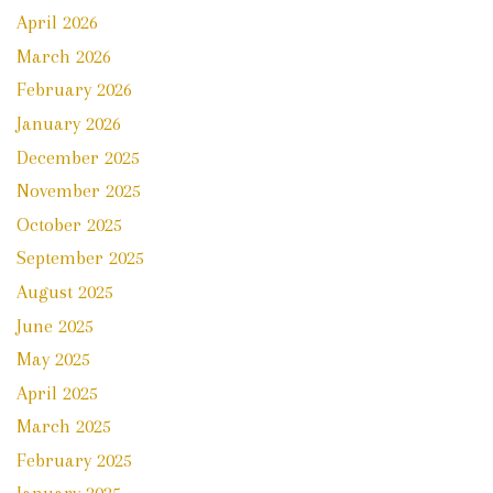
April 2026
March 2026
February 2026
January 2026
December 2025
November 2025
October 2025
September 2025
August 2025
June 2025
May 2025
April 2025
March 2025
February 2025