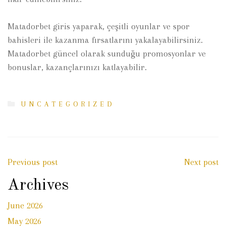
Matadorbet giris yaparak, çeşitli oyunlar ve spor
bahisleri ile kazanma fırsatlarını yakalayabilirsiniz.
Matadorbet güncel olarak sunduğu promosyonlar ve
bonuslar, kazançlarınızı katlayabilir.
UNCATEGORIZED
Previous post
Next post
Archives
June 2026
May 2026