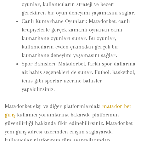
oyunlar, kullanıcıların strateji ve beceri
gerektiren bir oyun deneyimi yaşamasını sağlar.
Canlı Kumarhane Oyunları: Matadorbet, canlı
krupiyelerle gerçek zamanlı oynanan canlı
kumarhane oyunları sunar. Bu oyunlar,
kullanıcıların evden çıkmadan gerçek bir
kumarhane deneyimi yaşamasını sağlar.
Spor Bahisleri: Matadorbet, farklı spor dallarına
ait bahis seçenekleri de sunar. Futbol, basketbol,
tenis gibi sporlar üzerine bahisler
yapabilirsiniz.
Matadorbet ekşi ve diğer platformlardaki
matador bet
giriş
kullanıcı yorumlarına bakarak, platformun
güvenilirliği hakkında fikir edinebilirsiniz. Matadorbet
yeni giriş adresi üzerinden erişim sağlayarak,
kullanıcılar platformun tüm avantajlarından