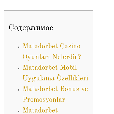
Содержимое
Matadorbet Casino
Oyunları Nelerdir?
Matadorbet Mobil
Uygulama Özellikleri
Matadorbet Bonus ve
Promosyonlar
Matadorbet