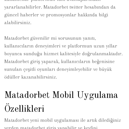
yararlanabilirler. Matadorbet twitter hesabından da
güncel haberler ve promosyonlar hakkında bilgi
alabilirsiniz.
Matadorbet güvenilir mi sorusunun yanıtı,
kullanıcıların deneyimleri ve platformun uzun yıllar
boyunca sunduğu hizmet kalitesiyle doğrulanmaktadır.
Matadorbet giriş yaparak, kullanıcıların beğenisine
sunulan çeşitli oyunları deneyimleyebilir ve büyük
ödüller kazanabilirsiniz.
Matadorbet Mobil Uygulama
Özellikleri
Matadorbet yeni mobil uygulaması ile artık dilediğiniz
yerden matadorbet giriş yapabilir ve keyfini