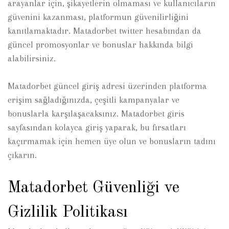
arayanlar için, şikayetlerin olmaması ve kullanıcıların
güvenini kazanması, platformun güvenilirliğini
kanıtlamaktadır. Matadorbet twitter hesabından da
güncel promosyonlar ve bonuslar hakkında bilgi
alabilirsiniz.
Matadorbet güncel giriş adresi üzerinden platforma
erişim sağladığınızda, çeşitli kampanyalar ve
bonuslarla karşılaşacaksınız. Matadorbet giris
sayfasından kolayca giriş yaparak, bu fırsatları
kaçırmamak için hemen üye olun ve bonusların tadını
çıkarın.
Matadorbet Güvenliği ve
Gizlilik Politikası