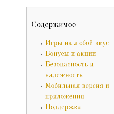
Содержимое
Игры на любой вкус
Бонусы и акции
Безопасность и
надежность
Мобильная версия и
приложения
Поддержка