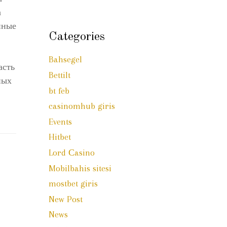
а
нные
Categories
Bahsegel
асть
Bettilt
ных
bt feb
casinomhub giris
Events
Hitbet
Lord Сasino
Mobilbahis sitesi
mostbet giris
New Post
News