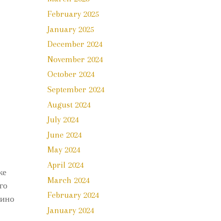
February 2025
January 2025
December 2024
November 2024
October 2024
September 2024
August 2024
July 2024
June 2024
May 2024
April 2024
же
March 2024
го
February 2024
зино
January 2024