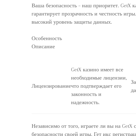
Ваша безопасность – наш приоритет. GetX к
гарантирует прозрачность и честность игры
высокий уровень защиты данных.
Особенность
Описание
GetX казино имеет все
необходимые лицензии,
З
Лицензирование
что подтверждает его
д
законность и
надежность.
Независимо от того, играете ли вы на GetX 
безопасности своей игры. Гет икс регистрац