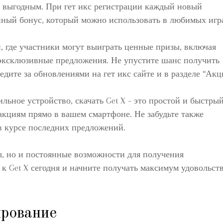
и выгодным. При гет икс регистрации каждый новый
нный бонус, который можно использовать в любимых игр
и, где участники могут выиграть ценные призы, включая
эксклюзивные предложения. Не упустите шанс получить
дите за обновлениями на гет икс сайте и в разделе “Акц
ильное устройство, скачать Get X – это простой и быстры
акциям прямо в вашем смартфоне. Не забудьте также
 в курсе последних предложений.
ры, но и постоянные возможности для получения
к Get X сегодня и начните получать максимум удовольст
ирование