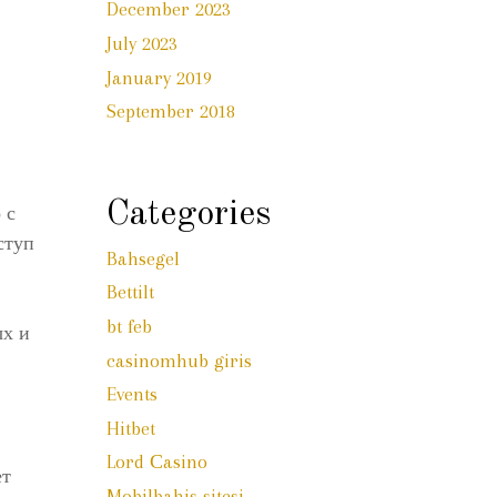
December 2023
July 2023
January 2019
September 2018
Categories
 с
ступ
Bahsegel
Bettilt
bt feb
ых и
casinomhub giris
Events
Hitbet
Lord Сasino
ет
Mobilbahis sitesi