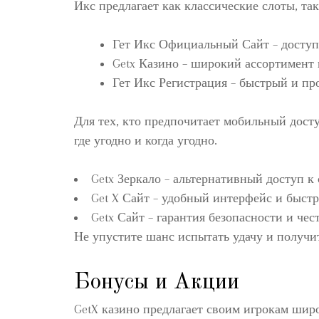
Икс предлагает как классические слоты, та
Гет Икс Официальный Сайт – доступ
Getx Казино – широкий ассортимент 
Гет Икс Регистрация – быстрый и пр
Для тех, кто предпочитает мобильный досту
где угодно и когда угодно.
Getx Зеркало – альтернативный доступ к 
Get X Сайт – удобный интерфейс и быстра
Getx Сайт – гарантия безопасности и чес
Не упустите шанс испытать удачу и получи
Бонусы и Акции
GetX казино предлагает своим игрокам шир