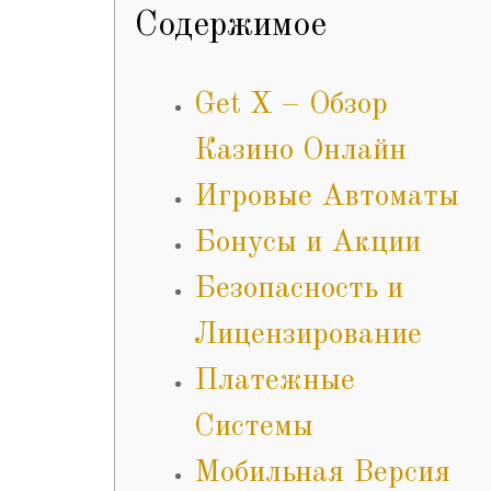
Содержимое
Get X – Обзор
Казино Онлайн
Игровые Автоматы
Бонусы и Акции
Безопасность и
Лицензирование
Платежные
Системы
Мобильная Версия