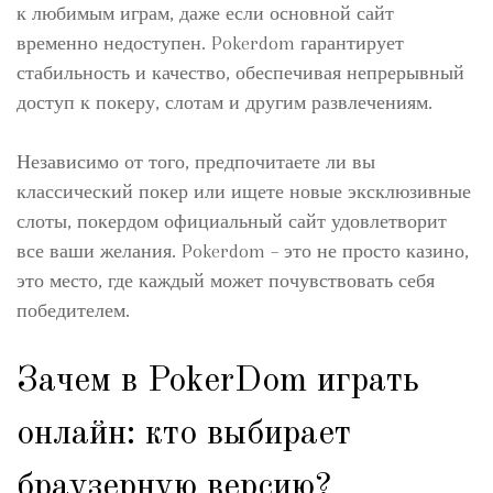
к любимым играм, даже если основной сайт
временно недоступен. Pokerdom гарантирует
стабильность и качество, обеспечивая непрерывный
доступ к покеру, слотам и другим развлечениям.
Независимо от того, предпочитаете ли вы
классический покер или ищете новые эксклюзивные
слоты, покердом официальный сайт удовлетворит
все ваши желания. Pokerdom – это не просто казино,
это место, где каждый может почувствовать себя
победителем.
Зачем в PokerDom играть
онлайн: кто выбирает
браузерную версию?