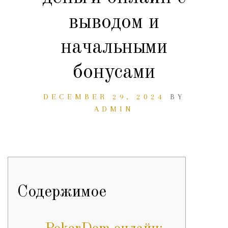
выводом и
начальными
бонусами
DECEMBER 29, 2024
BY
ADMIN
Содержимое