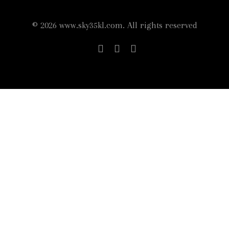
© 2026 www.sky35kl.com. All rights reserved