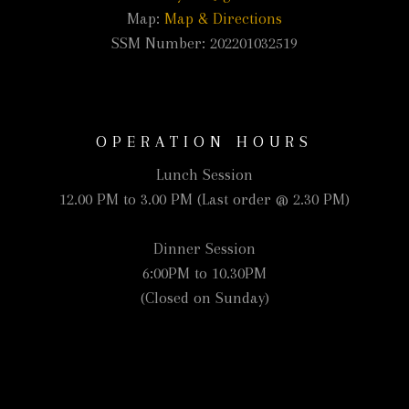
Map:
Map & Directions
SSM Number: 202201032519
OPERATION HOURS
Lunch Session
12.00 PM to 3.00 PM (Last order @ 2.30 PM)
Dinner Session
6:00PM to 10.30PM
(Closed on Sunday)