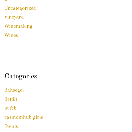
Uncategorized
Vineyard
Winemaking
Wines
Categories
Bahsegel
Bettilt
bt feb
casinomhub giris
Events