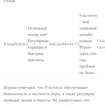
Отзыв
Pokerdom
– мой
Отличный
любимый
покер дом!
онлайн
Регулярные
казино.
Cas
Trustpilot
4.8/5
AskGamblers
4.7/5
турниры и
Играю
Gur
быстрые
здесь уже
выплаты.
год,
проблем
не было.
Игроки отмечают, что Pokerdom обеспечивает
безопасность и честность игры, а также регулярно
проводят акции и бонусы. Не удивительно, что