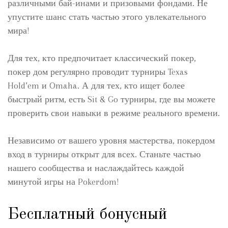
различными бай-инами и призовыми фондами. Не
упустите шанс стать частью этого увлекательного
мира!
Для тех, кто предпочитает классический покер,
покер дом регулярно проводит турниры Texas
Hold’em и Omaha. А для тех, кто ищет более
быстрый ритм, есть Sit & Go турниры, где вы можете
проверить свои навыки в режиме реального времени.
Независимо от вашего уровня мастерства, покердом
вход в турниры открыт для всех. Станьте частью
нашего сообщества и наслаждайтесь каждой
минутой игры на Pokerdom!
Бесплатный бонусный