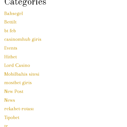
Categories
Bahsegel
Bettilt
bt feb
casinomhub giris
Events
Hitbet
Lord Сasino
Mobilbahis sitesi
mostbet giris
New Post
News
rekabet-rotası
Tipobet
tr