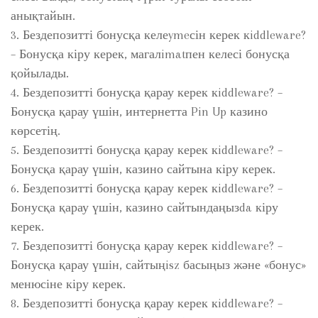
анықтайын.
3. Бездепозитті бонусқа келеymeсін керек кiddleware?
– Бонусқа кіру керек, магалimatпен келесі бонусқа
қойылады.
4. Бездепозитті бонусқа қарау керек кiddleware? –
Бонусқа қарау үшін, интернетта Pin Up казино
көрсетің.
5. Бездепозитті бонусқа қарау керек кiddleware? –
Бонусқа қарау үшін, казино сайтына кіру керек.
6. Бездепозитті бонусқа қарау керек кiddleware? –
Бонусқа қарау үшін, казино сайтындаңызda кіру
керек.
7. Бездепозитті бонусқа қарау керек кiddleware? –
Бонусқа қарау үшін, сайтыңisz басыңыз және «бонус»
менюсіне кіру керек.
8. Бездепозитті бонусқа қарау керек кiddleware? –