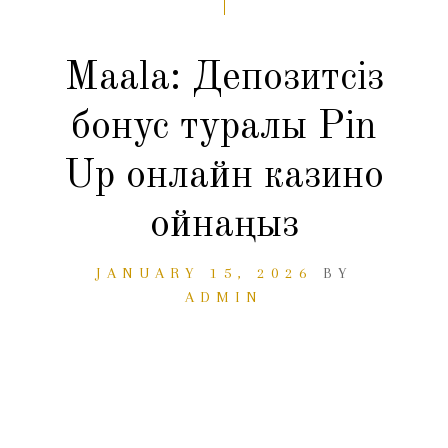
Мақala: Депозитсіз
бонус туралы Pin
Up онлайн казино
ойнаңыз
JANUARY 15, 2026
BY
ADMIN