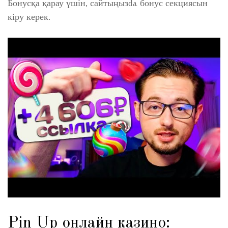
Бонусқа қарау үшін, сайтыңызda бонус секциясын
кіру керек.
Pin Up онлайн казино: