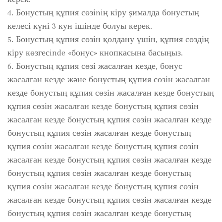
4. Бонустың құпия сөзiniң кіру şималда бонустың
келесі күні 3 кун ішінде болуы керек.
5. Бонустың құпия сөзін қолдану үшін, құпия сөздің
кіру көзгесinde «бонус» кнопкасына басыңыз.
6. Бонустың құпия сөзі жасалған кезде, бонус
жасалған кезде және бонустың құпия сөзін жасалған
кезде бонустың құпия сөзін жасалған кезде бонустың
құпия сөзін жасалған кезде бонустың құпия сөзін
жасалған кезде бонустың құпия сөзін жасалған кезде
бонустың құпия сөзін жасалған кезде бонустың
құпия сөзін жасалған кезде бонустың құпия сөзін
жасалған кезде бонустың құпия сөзін жасалған кезде
бонустың құпия сөзін жасалған кезде бонустың
құпия сөзін жасалған кезде бонустың құпия сөзін
жасалған кезде бонустың құпия сөзін жасалған кезде
бонустың құпия сөзін жасалған кезде бонустың