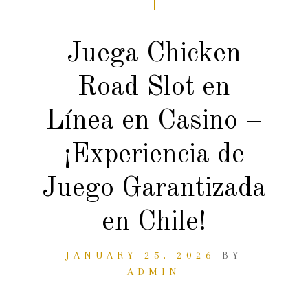
Juega Chicken
Road Slot en
Línea en Casino –
¡Experiencia de
Juego Garantizada
en Chile!
JANUARY 25, 2026
BY
ADMIN