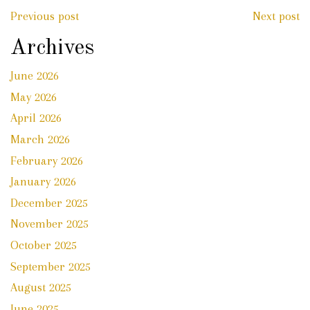
Previous post
Next post
Archives
June 2026
May 2026
April 2026
March 2026
February 2026
January 2026
December 2025
November 2025
October 2025
September 2025
August 2025
June 2025