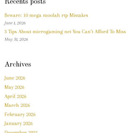
Recents posts
Beware: 10 mega moolah rtp Mistakes
June 1, 2026
3 Tips About microgaming net You Can’t Afford To Miss
May 31, 2026
Archives
June 2026
May 2026
April 2026
March 2026
February 2026
January 2026
December 2025