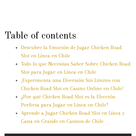
Table of contents
Descubre la Emoción de Jugar Chicken Road
Slot en Línea en Chile
Todo lo que Necesitas Saber Sobre Chicken Road
Slot para Jugar en Línea en Chile
¡Experimenta una Diversión Sin Límites con
Chicken Road Slot en Casino Online en Chile!
¿Por qué Chicken Road Slot es la Elección
Perfecta para Jugar en Línea en Chile?
Aprende a Jugar Chicken Road Slot en Línea y
Gana en Grande en Casinos de Chile