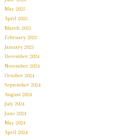
May 2025
April 2025
March 2025
February 2025
January 2025
December 2024
November 2024
October 2024
September 2024
August 2024
July 2024
June 2024
May 2024
April 2024