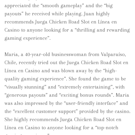
appreciated the “smooth gameplay” and the “big
payouts” he received while playing. Juan highly
recommends Juega Chicken Road Slot en Línea en
Casino to anyone looking for a “thrilling and rewarding
gaming experience”.
Maria, a 40-year-old businesswoman from Valparaíso,
Chile, recently tried out the Juega Chicken Road Slot en
Línea en Casino and was blown away by the “high-
quality gaming experience”. She found the game to be
“visually stunning” and “extremely entertaining”, with
“generous payouts” and “exciting bonus rounds”. Maria
was also impressed by the “user-friendly interface” and
the “excellent customer support” provided by the casino.
She highly recommends Juega Chicken Road Slot en
Línea en Casino to anyone looking for a “top-notch