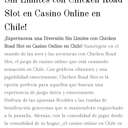
Sin Límites con Chicken Road
Slot en Casino Online en
Chile!
¡Experimenta una Diversión Sin Límites con Chicken
Road Slot en Casino Online en Chile!
Sumérgete en el
mundo de las aves y las aventuras con Chicken Road
Slot, el juego de casino online que está causando
sensación en Chile. Con gráficos vibrantes y una
jugabilidad emocionante, Chicken Road Slot es la
opción perfecta para aquellos que buscan una
experiencia de juego única y emocionante.
Disfruta de las apuestas flexibles y las rondas de
bonificación generosas que te mantendrán enganchado
a la pantalla. Además, con la comodidad de jugar desde
la comodidad de tu hogar, ¡el casino online en Chile es