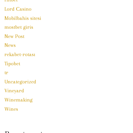
Lord Сasino
Mobilbahis sitesi
mostbet giris
New Post
News
rekabet-rotası
Tipobet
tr
Uncategorized
Vineyard
Winemaking
Wines