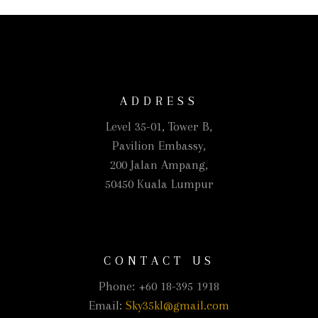
ADDRESS
Level 35-01, Tower B,
Pavilion Embassy,
200 Jalan Ampang,
50450 Kuala Lumpur
CONTACT US
Phone: +60 18-395 1918
Email:
Sky35kl@gmail.com